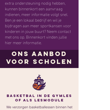
extra ondersteuning nodig hebben,
kunnen binnenkort een aanvraag
indienen, meer informatie volgt snel.
Ben je een lokaal bedrijf en wil je
bijdragen aan meer sportkansen voor
kinderen in jouw buurt? Neem contact
met ons op. Binnenkort vinden jullie
hier meer informatie.
Ons Aanbod
voor scholen
Basketbal in de gymles
of als lesmodule
We verzorgen basketballessen binnen het