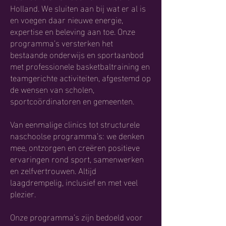
Holland. We sluiten aan bij wat er al is
en voegen daar nieuwe energie,
expertise en beleving aan toe. Onze
programma’s versterken het
bestaande onderwijs en sportaanbod
met professionele basketbaltraining en
teamgerichte activiteiten, afgestemd op
de wensen van scholen,
sportcoördinatoren en gemeenten.
Van eenmalige clinics tot structurele
naschoolse programma’s: we denken
mee, ontzorgen en creëren positieve
ervaringen rond sport, samenwerken
en zelfvertrouwen. Altijd
laagdrempelig, inclusief en met veel
plezier.
Onze programma’s zijn bedoeld voor