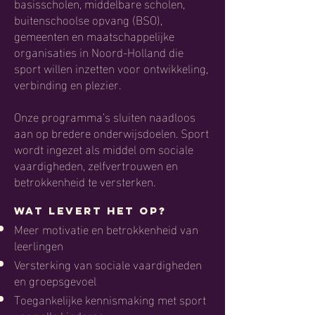
basisscholen, middelbare scholen,
buitenschoolse opvang (BSO),
gemeenten en maatschappelijke
organisaties in Noord-Holland die
sport willen inzetten voor ontwikkeling,
verbinding en plezier.
Onze programma’s sluiten naadloos
aan op bredere onderwijsdoelen. Sport
wordt ingezet als middel om sociale
vaardigheden, zelfvertrouwen en
betrokkenheid te versterken.
Wat levert het op?
Meer motivatie en betrokkenheid van
leerlingen
Versterking van sociale vaardigheden
en groepsgevoel
Toegankelijke kennismaking met sport
voor alle kinderen