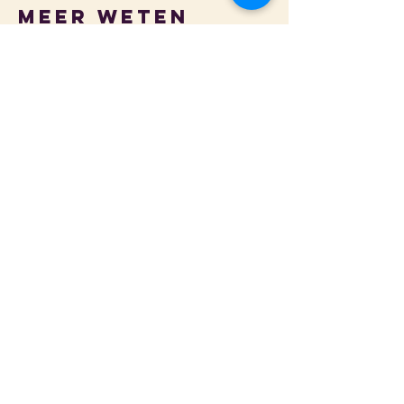
Meer weten
of meedoen?
Wil je samen een sterk
basketbalmoment organiseren? Of
structureel samenwerken aan een
levendig sportklimaat?
Neem vrijblijvend contact met ons op
voor een voorstel op maat.
Samen zetten we de jeugd in beweging,
met basketbal als krachtige motor.
[Download schoolprogramma als PDF]