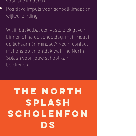
Positieve impuls voor schoolklimaat en
wijkverbinding
Wil jij basketbal een vaste plek geven
binnen of na de schooldag, met impact
op lichaam én mindset? Neem contact
met ons op en ontdek wat The North
Splash voor jouw school kan
betekenen.
The North
Splash
Scholenfon
ds