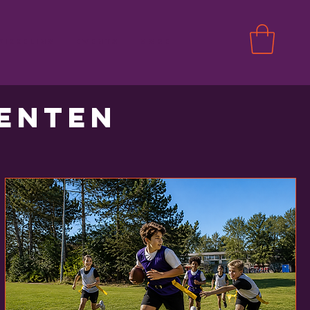
ikkeling
Events
More
enten