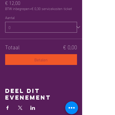
€ 12,00
BTW inbegrepen
+€ 0,30 servicekosten ticket
Aantal
Totaal
€ 0,00
Betalen
Deel dit
evenement