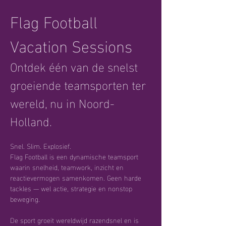
Flag Football 
Vacation Sessions
Ontdek één van de snelst 
groeiende teamsporten ter 
wereld, nu in Noord-
Holland.
Snel. Slim. Explosief.
Flag Football is een dynamische teamsport 
waarin snelheid, teamwork, inzicht en 
reactievermogen samenkomen. Geen harde 
tackles — wel actie, strategie en nonstop 
beweging.
De sport groeit wereldwijd razendsnel en is 