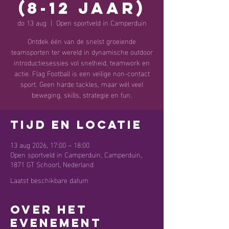
(8-12 jaar)
do 13 aug
  |  
Open sportveld in Camperduin
Ontdek één van de snelst groeiende
teamsporten ter wereld in dynamische outdoor
introductiesessies vol snelheid, teamwork en
actie. Flag Football is een veilige non-contact
sport. Geen harde tackles, maar wél veel
beweging, skills, strategie en fun.
Tijd en locatie
13 aug 2026, 17:00 – 18:00
Open sportveld in Camperduin, Camperduin,
1871 GT Schoorl, Nederland
Laatst beschikbare datum
Over het
evenement