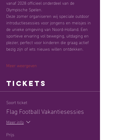
vanaf 2028 officieel onderdeel van de 
Olympische Spelen.
Deze zomer organiseren wij speciale outdoor 
introductiesessies voor jongens en meisjes in 
de unieke omgeving van Noord-Holland. Een 
sportieve ervaring vol beweging, uitdaging en 
plezier, perfect voor kinderen die graag actief 
bezig zijn of iets nieuws willen ontdekken.
Meer weergeven
Tickets
Soort ticket
Flag Football Vakantiesessies
Meer info
Prijs