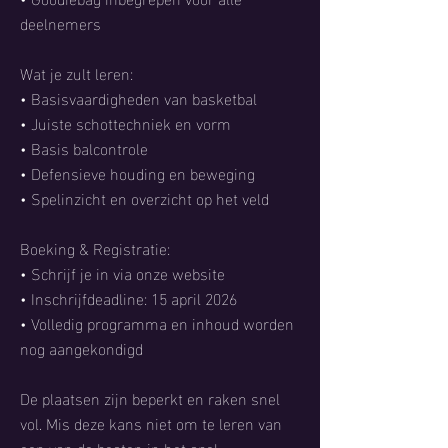
deelnemers
Wat je zult leren:
• Basisvaardigheden van basketbal
• Juiste schottechniek en vorm
• Basis balcontrole
• Defensieve houding en beweging
• Spelinzicht en overzicht op het veld
Boeking & Registratie:
• Schrijf je in via onze website
• Inschrijfdeadline: 15 april 2026
• Volledig programma en inhoud worden
nog aangekondigd
De plaatsen zijn beperkt en raken snel
vol. Mis deze kans niet om te leren van
een van de besten in het spel.