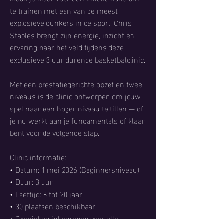
te trainen met een van de meest
explosieve dunkers in de sport. Chris
Staples brengt zijn energie, inzicht en
ervaring naar het veld tijdens deze
exclusieve 3 uur durende basketbalclinic.
Met een prestatiegerichte opzet en twee
niveaus is de clinic ontworpen om jouw
spel naar een hoger niveau te tillen — of
je nu werkt aan je fundamentals of klaar
bent voor de volgende stap.
Clinic informatie:
• Datum: 1 mei 2026 (Beginnersniveau)
• Duur: 3 uur
• Leeftijd: 8 tot 20 jaar
• 30 plaatsen beschikbaar
• Goodiebag inbegrepen voor alle