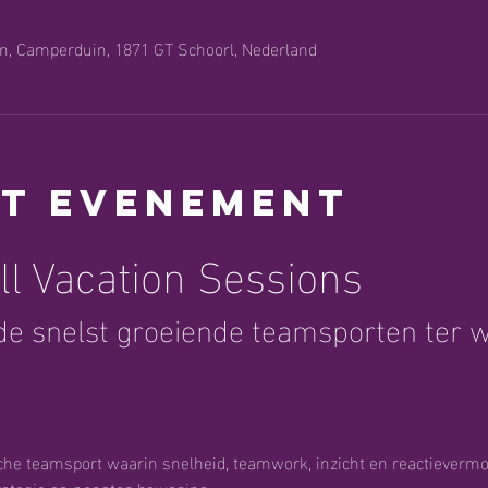
n, Camperduin, 1871 GT Schoorl, Nederland
et evenement
ll Vacation Sessions
e snelst groeiende teamsporten ter we
sche teamsport waarin snelheid, teamwork, inzicht en reactieve
trategie en nonstop beweging.