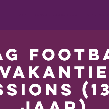
Home
Schoolprogrammas
Talentontw
ag Footb
Vakanti
ssions (13
jaar)