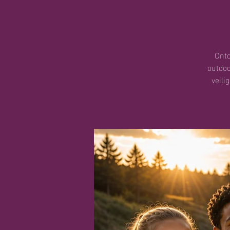
Ontd
outdoo
veili