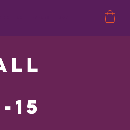
ikkeling
Events
More
all
e
-15