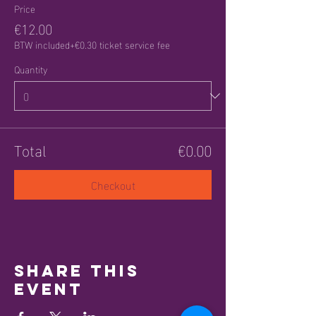
Price
€12.00
BTW included
+€0.30 ticket service fee
Quantity
Total
€0.00
Checkout
Share this
event