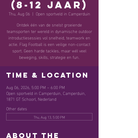
(8-12 jaar)
Thu, Aug 06
  |  
Open sportveld in Camperduin
Ontdek één van de snelst groeiende
teamsporten ter wereld in dynamische outdoor
introductiesessies vol snelheid, teamwork en
actie. Flag Football is een veilige non-contact
sport. Geen harde tackles, maar wél veel
beweging, skills, strategie en fun.
Time & Location
Aug 06, 2026, 5:00 PM – 6:00 PM
Open sportveld in Camperduin, Camperduin,
1871 GT Schoorl, Nederland
Other dates
Thu, Aug 13, 5:00 PM
About the