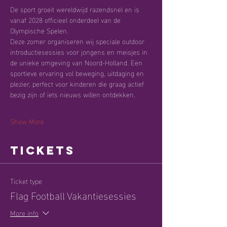
De sport groeit wereldwijd razendsnel en is 
vanaf 2028 officieel onderdeel van de 
Olympische Spelen.
Deze zomer organiseren wij speciale outdoor 
introductiesessies voor jongens en meisjes in 
de unieke omgeving van Noord-Holland. Een 
sportieve ervaring vol beweging, uitdaging en 
plezier, perfect voor kinderen die graag actief 
bezig zijn of iets nieuws willen ontdekken.
Show More
Tickets
Ticket type
Flag Football Vakantiesessies
More info