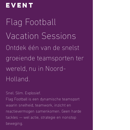
event
Flag Football 
Vacation Sessions
Ontdek één van de snelst 
groeiende teamsporten ter 
wereld, nu in Noord-
Holland.
Snel. Slim. Explosief.
Flag Football is een dynamische teamsport 
waarin snelheid, teamwork, inzicht en 
reactievermogen samenkomen. Geen harde 
tackles — wel actie, strategie en nonstop 
beweging.