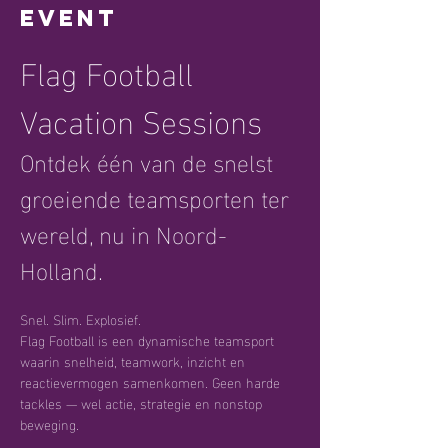
event
Flag Football 
Vacation Sessions
Ontdek één van de snelst 
groeiende teamsporten ter 
wereld, nu in Noord-
Holland.
Snel. Slim. Explosief.
Flag Football is een dynamische teamsport 
waarin snelheid, teamwork, inzicht en 
reactievermogen samenkomen. Geen harde 
tackles — wel actie, strategie en nonstop 
beweging.