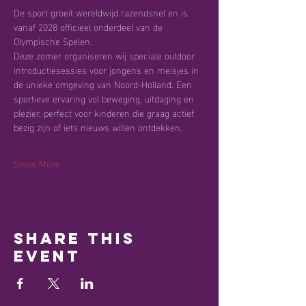
De sport groeit wereldwijd razendsnel en is 
vanaf 2028 officieel onderdeel van de 
Olympische Spelen.
Deze zomer organiseren wij speciale outdoor 
introductiesessies voor jongens en meisjes in 
de unieke omgeving van Noord-Holland. Een 
sportieve ervaring vol beweging, uitdaging en 
plezier, perfect voor kinderen die graag actief 
bezig zijn of iets nieuws willen ontdekken.
Show More
Share this
event