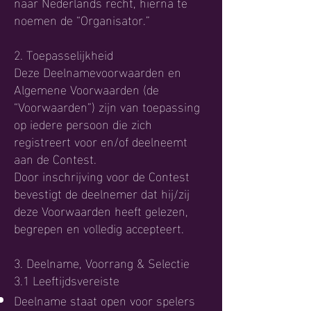
naar Nederlands recht, hierna te
noemen de “Organisator.”
2. Toepasselijkheid
Deze Deelnamevoorwaarden en
Algemene Voorwaarden (de
“Voorwaarden”) zijn van toepassing
op iedere persoon die zich
registreert voor en/of deelneemt
aan de Contest.
Door inschrijving voor de Contest
bevestigt de deelnemer dat hij/zij
deze Voorwaarden heeft gelezen,
begrepen en volledig accepteert.
3. Deelname, Voorrang & Selectie
3.1 Leeftijdsvereiste
Deelname staat open voor spelers