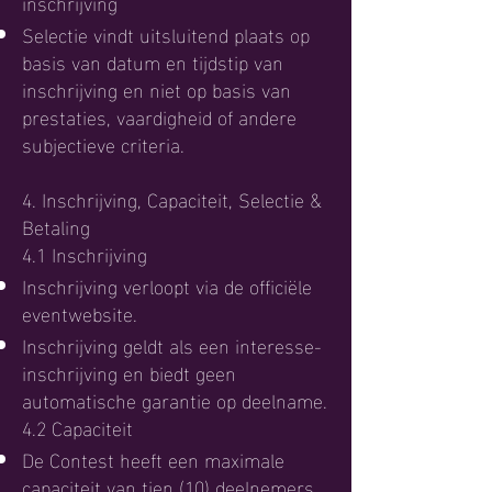
inschrijving
Selectie vindt uitsluitend plaats op
basis van datum en tijdstip van
inschrijving en niet op basis van
prestaties, vaardigheid of andere
subjectieve criteria.
4. Inschrijving, Capaciteit, Selectie &
Betaling
4.1 Inschrijving
Inschrijving verloopt via de officiële
eventwebsite.
Inschrijving geldt als een interesse-
inschrijving en biedt geen
automatische garantie op deelname.
4.2 Capaciteit
De Contest heeft een maximale
capaciteit van tien (10) deelnemers.