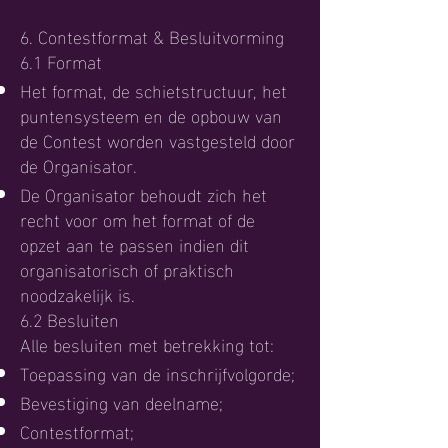
6. Contestformat & Besluitvorming
6.1 Format
Het format, de schietstructuur, het
puntensysteem en de opbouw van
de Contest worden vastgesteld door
de Organisator.
De Organisator behoudt zich het
recht voor om het format of de
opzet aan te passen indien dit
organisatorisch of praktisch
noodzakelijk is.
6.2 Besluiten
Alle besluiten met betrekking tot:
Toepassing van de inschrijfvolgorde;
Bevestiging van deelname;
Contestformat;