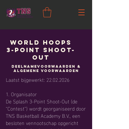
World Hoops
3-POINT SHOOT-
OUT
Deelnamevoorwaarden &
Algemene Voorwaarden
Laatst bijgewerkt:
22.02.2026
1. Organisator
De Splash 3-Point Shoot-Out (de
“Contest”) wordt georganiseerd door
TNS Basketball Academy B.V., een
besloten vennootschap opgericht