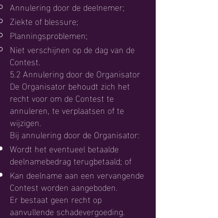
Annulering door de deelnemer;
Ziekte of blessure;
Planningsproblemen;
Niet verschijnen op de dag van de
Contest.
5.2 Annulering door de Organisator
De Organisator behoudt zich het
recht voor om de Contest te
annuleren, te verplaatsen of te
wijzigen.
Bij annulering door de Organisator:
Wordt het eventueel betaalde
deelnamebedrag terugbetaald; of
Kan deelname aan een vervangende
Contest worden aangeboden.
Er bestaat geen recht op
aanvullende schadevergoeding.