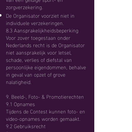
zorgverzekering.
De Organisator voorziet niet in
individuele verzekeringen.
8.3 Aansprakelijkheidsbeperking
Voor zover toegestaan onder
Nederlands recht is de Organisator
niet aansprakelijk voor letsel,
schade, verlies of diefstal van
persoonlijke eigendommen, behalve
in geval van opzet of grove
nalatigheid.
9. Beeld-, Foto- & Promotierechten
9.1 Opnames
Tijdens de Contest kunnen foto- en
video-opnames worden gemaakt.
9.2 Gebruiksrecht