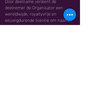
Door deelname verleent de
deelnemer de Organisator een
wereldwijde, royaltyvrije en
eeuwigdurende licentie om naam,
beeld en gelijkenis te gebruiken
voor:
Marketing- en promotiedoeleinden;
Website- en blogcontent;
Social media;
Eventverslaglegging en archivering.
9.3 Geen vergoeding
Deelnemers doen afstand van enig
recht op vergoeding in verband met
het gebruik van dit materiaal.
10. Overmacht
De Organisator is niet aansprakelijk
voor het niet (tijdig) nakomen van