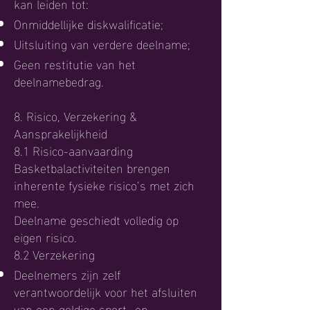
kan leiden tot:
Onmiddellijke diskwalificatie;
Uitsluiting van verdere deelname;
Geen restitutie van het
deelnamebedrag.
8. Risico, Verzekering &
Aansprakelijkheid
8.1 Risico-aanvaarding
Basketbalactiviteiten brengen
inherente fysieke risico’s met zich
mee.
Deelname geschiedt volledig op
eigen risico.
8.2 Verzekering
Deelnemers zijn zelf
verantwoordelijk voor het afsluiten
van een geldige sport- en