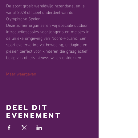
De sport groeit wereldwijd razendsnel en is 
vanaf 2028 officieel onderdeel van de 
Olympische Spelen.
Deze zomer organiseren wij speciale outdoor 
introductiesessies voor jongens en meisjes in 
de unieke omgeving van Noord-Holland. Een 
sportieve ervaring vol beweging, uitdaging en 
plezier, perfect voor kinderen die graag actief 
bezig zijn of iets nieuws willen ontdekken.
Meer weergeven
Deel dit
evenement