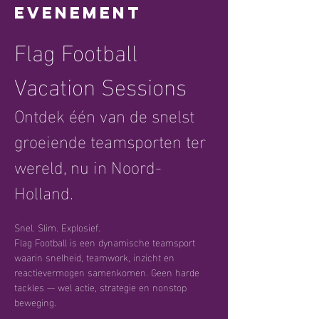
evenement
Flag Football 
Vacation Sessions
Ontdek één van de snelst 
groeiende teamsporten ter 
wereld, nu in Noord-
Holland.
Snel. Slim. Explosief.
Flag Football is een dynamische teamsport 
waarin snelheid, teamwork, inzicht en 
reactievermogen samenkomen. Geen harde 
tackles — wel actie, strategie en nonstop 
beweging.