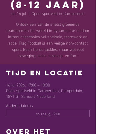
(8-12 jaar)
do 16 jul
  |  
Open sportveld in Camperduin
Ontdek één van de snelst groeiende
teamsporten ter wereld in dynamische outdoor
introductiesessies vol snelheid, teamwork en
actie. Flag Football is een veilige non-contact
sport. Geen harde tackles, maar wél veel
beweging, skills, strategie en fun.
Tijd en locatie
16 jul 2026, 17:00 – 18:00
Open sportveld in Camperduin, Camperduin,
1871 GT Schoorl, Nederland
Andere datums
do 13 aug, 17:00
Over het