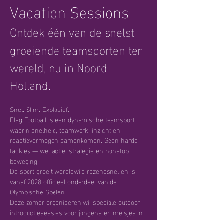
Vacation Sessions
Ontdek één van de snelst 
groeiende teamsporten ter 
wereld, nu in Noord-
Holland.
Snel. Slim. Explosief.
Flag Football is een dynamische teamsport 
waarin snelheid, teamwork, inzicht en 
reactievermogen samenkomen. Geen harde 
tackles — wel actie, strategie en nonstop 
beweging.
De sport groeit wereldwijd razendsnel en is 
vanaf 2028 officieel onderdeel van de 
Olympische Spelen.
Deze zomer organiseren wij speciale outdoor 
introductiesessies voor jongens en meisjes in 