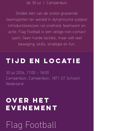
do 30 jul
  |  
Camperduin
Ontdek één van de snelst groeiende
teamsporten ter wereld in dynamische outdoor
introductiesessies vol snelheid, teamwork en
actie. Flag Football is een veilige non-contact
sport. Geen harde tackles, maar wél veel
beweging, skills, strategie en fun.
Tijd en locatie
30 jul 2026, 17:00 – 18:00
Camperduin, Camperduin, 1871 GT Schoorl,
Nederland
Over het
evenement
Flag Football 