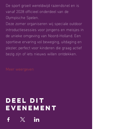
De sport groeit wereldwijd razendsnel en is 
vanaf 2028 officieel onderdeel van de 
Olympische Spelen.
Deze zomer organiseren wij speciale outdoor 
introductiesessies voor jongens en meisjes in 
de unieke omgeving van Noord-Holland. Een 
sportieve ervaring vol beweging, uitdaging en 
plezier, perfect voor kinderen die graag actief 
bezig zijn of iets nieuws willen ontdekken.
Meer weergeven
Deel dit
evenement