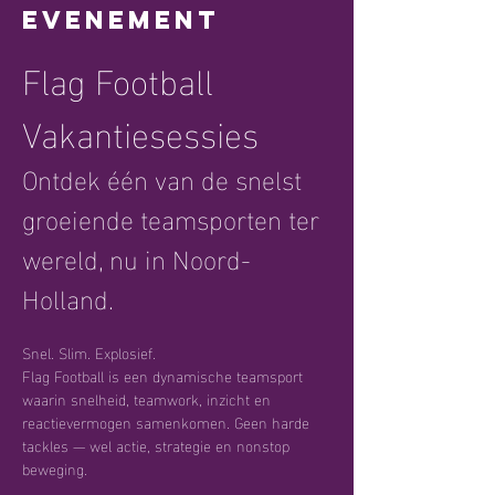
evenement
Flag Football 
Vakantiesessies
Ontdek één van de snelst 
groeiende teamsporten ter 
wereld, nu in Noord-
Holland.
Snel. Slim. Explosief.
Flag Football is een dynamische teamsport 
waarin snelheid, teamwork, inzicht en 
reactievermogen samenkomen. Geen harde 
tackles — wel actie, strategie en nonstop 
beweging.