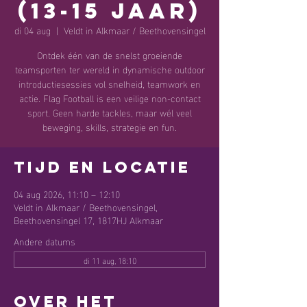
(13-15 jaar)
di 04 aug
  |  
Veldt in Alkmaar / Beethovensingel
Ontdek één van de snelst groeiende
teamsporten ter wereld in dynamische outdoor
introductiesessies vol snelheid, teamwork en
actie. Flag Football is een veilige non-contact
sport. Geen harde tackles, maar wél veel
beweging, skills, strategie en fun.
Tijd en locatie
04 aug 2026, 11:10 – 12:10
Veldt in Alkmaar / Beethovensingel,
Beethovensingel 17, 1817HJ Alkmaar
Andere datums
di 11 aug, 18:10
Over het