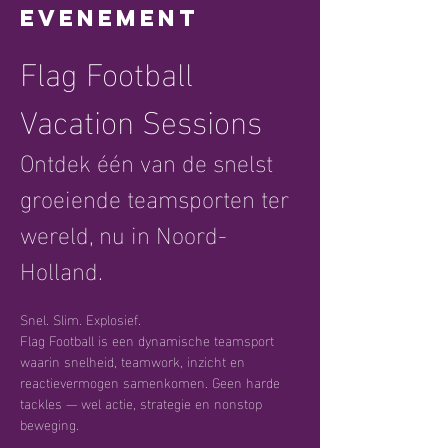
evenement
Flag Football 
Vacation Sessions
Ontdek één van de snelst 
groeiende teamsporten ter 
wereld, nu in Noord-
Holland.
Snel. Slim. Explosief.
Flag Football is een dynamische teamsport 
waarin snelheid, teamwork, inzicht en 
reactievermogen samenkomen. Geen harde 
tackles — wel actie, strategie en nonstop 
beweging.