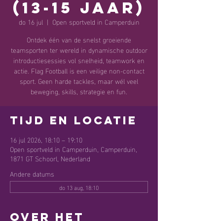
(13-15 jaar)
do 16 jul
  |  
Open sportveld in Camperduin
Ontdek één van de snelst groeiende
teamsporten ter wereld in dynamische outdoor
introductiesessies vol snelheid, teamwork en
actie. Flag Football is een veilige non-contact
sport. Geen harde tackles, maar wél veel
beweging, skills, strategie en fun.
Tijd en locatie
16 jul 2026, 18:10 – 19:10
Open sportveld in Camperduin, Camperduin,
1871 GT Schoorl, Nederland
Andere datums
do 13 aug, 18:10
Over het