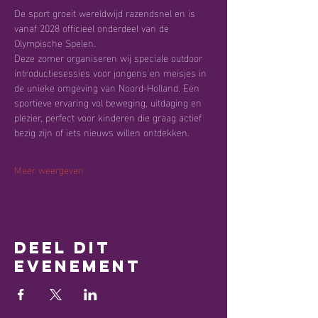
De sport groeit wereldwijd razendsnel en is 
vanaf 2028 officieel onderdeel van de 
Olympische Spelen.
Deze zomer organiseren wij speciale outdoor 
introductiesessies voor jongens en meisjes in 
de unieke omgeving van Noord-Holland. Een 
sportieve ervaring vol beweging, uitdaging en 
plezier, perfect voor kinderen die graag actief 
bezig zijn of iets nieuws willen ontdekken.
Meer weergeven
Deel dit
evenement